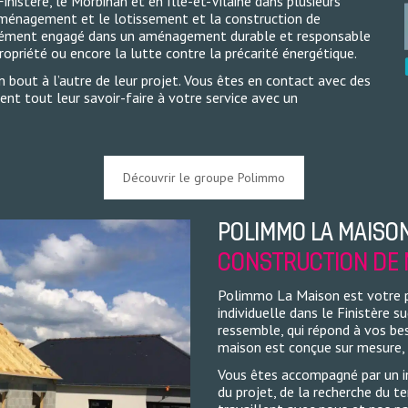
istère, le Morbihan et en Ille-et-Vilaine dans plusieurs
’aménagement et le lotissement et la construction de
ondément engagé dans un aménagement durable et responsable
 propriété ou encore la lutte contre la précarité énergétique.
 bout à l’autre de leur projet. Vous êtes en contact avec des
nt tout leur savoir-faire à votre service avec un
Découvrir le groupe Polimmo
POLIMMO LA MAISON 
CONSTRUCTION DE 
Polimmo La Maison est votre p
individuelle dans le Finistère 
ressemble, qui répond à vos bes
maison est conçue sur mesure, 
Vous êtes accompagné par un in
du projet, de la recherche du te