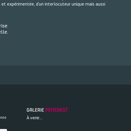
et expérimentée, d’un interlocuteur unique mais aussi
rise
elle.
GALERIE
PINTEREST
 nos
À venir…