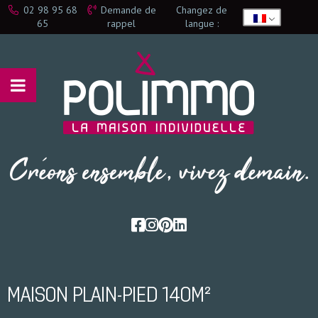
02 98 95 68
Demande de
Changez de
65
rappel
langue :
MAISON PLAIN-PIED 140M²