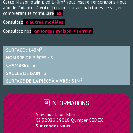
Cette Maison plain-pied 140m² vous inspire, rencontrons-nous
afin de l’adapter à votre terrain et à vos habitudes de vie, en
complétant le formulaire
ici
Consultez
d’autres modèles
Consultez nos
annonces maison + terrain
2
SURFACE :
140M
NOMBRE DE PIÈCES :
5
CHAMBRES :
3
SALLES DE BAIN :
3
2
SURFACE DE LA PIÈCE À VIVRE :
51M
INFORMATIONS
5 avenue Léon Blum
CS 32026 29018 Quimper CEDEX
Sur rendez-vous